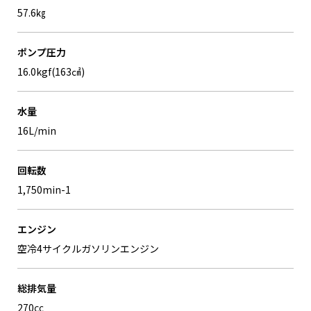
57.6㎏
ポンプ圧力
16.0kgf(163㎠)
水量
16L/min
回転数
1,750min-1
エンジン
空冷4サイクルガソリンエンジン
総排気量
270㏄