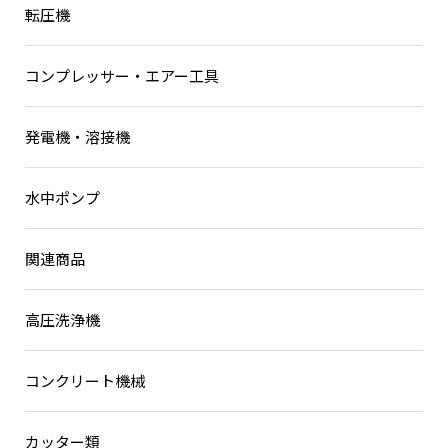
キャリアダンプ
転圧機
ローラー
電動バックホー
コンプレッサー・エアー工具
発電機・溶接機
水中ポンプ
関連商品
高圧洗浄機
コンクリート機械
カッター類