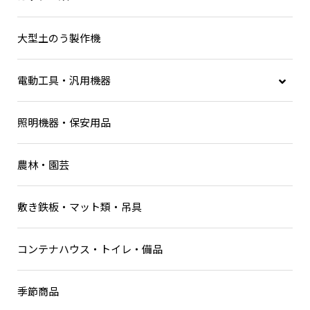
大型土のう製作機
電動工具・汎用機器
充電式工具
照明機器・保安用品
電動工具
ハンドコア
農林・園芸
ダイモドリル
鉄筋カッター・鉄筋加工機械
敷き鉄板・マット類・吊具
電工ドラム
コンテナハウス・トイレ・備品
季節商品