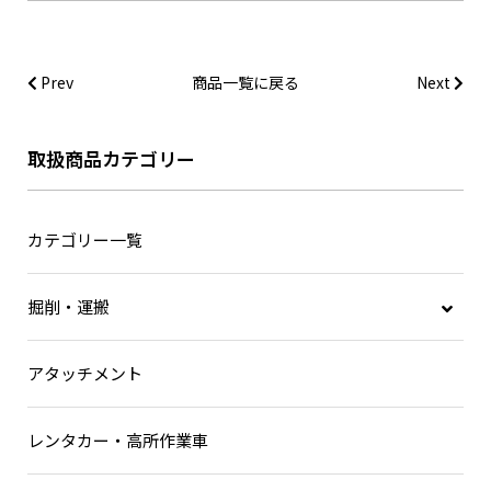
Prev
商品一覧に戻る
Next
取扱商品カテゴリー
カテゴリー一覧
掘削・運搬
後方小旋回
アタッチメント
超小旋回バックホー
油圧ショベル
レンタカー・高所作業車
ホイールローダー