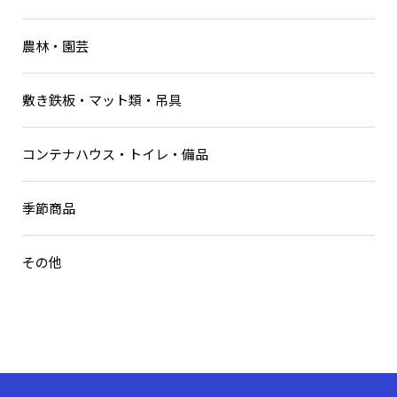
電動工具
ハンドコア
農林・園芸
ダイモドリル
鉄筋カッター・鉄筋加工機械
敷き鉄板・マット類・吊具
電工ドラム
コンテナハウス・トイレ・備品
季節商品
その他