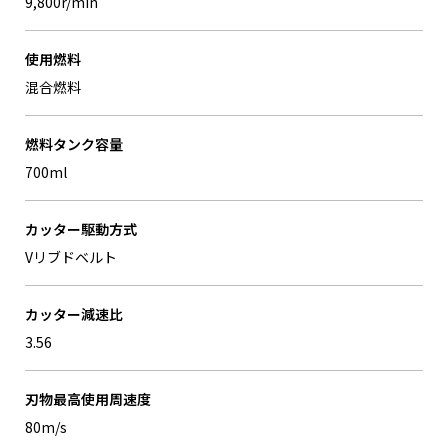
9,800r/min
使用燃料
混合燃料
燃料タンク容量
700ml
カッター駆動方式
Vリブドベルト
カッター減速比
3.56
刃物最高使用周速度
80m/s