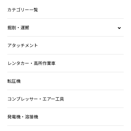
カテゴリー一覧
掘削・運搬
後方小旋回
アタッチメント
超小旋回バックホー
油圧ショベル
レンタカー・高所作業車
ホイールローダー
キャリアダンプ
転圧機
ローラー
電動バックホー
コンプレッサー・エアー工具
発電機・溶接機