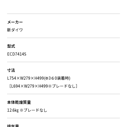
メーカー
新ダイワ
型式
ECD7414S
寸法
L754×W279×H499(Φ3６0装着時)
［L694×W279×H499※ブレードなし］
本体乾燥質量
12.6㎏ ※ブレードなし
排気量