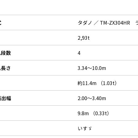
式
タダノ ／ TM-ZX304HR
2,93t
ム段数
4
ム長さ
3.34～10.0m
約11.4m （1.03t）
張出幅
2.00～3.40m
9.8m （0.33t）
いすゞ