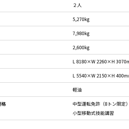
２人
5,270kg
7,980kg
2,600kg
L 8180×W 2260×H 307
L 5540×W 2150×H 400
軽油
資格
中型運転免許（8トン限定
小型移動式技能講習