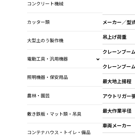
コンクリート機械
メーカー／型
カッター類
吊上げ荷重
大型土のう製作機
クレーンブー
電動工具・汎用機器
クレーンブー
充電式工具
照明機器・保安用品
最大地上揚程
電動工具
ハンドコア
農林・園芸
アウトリガー
ダイモドリル
最大作業半径
鉄筋カッター・鉄筋加工機械
敷き鉄板・マット類・吊具
電工ドラム
車両メーカー
コンテナハウス・トイレ・備品