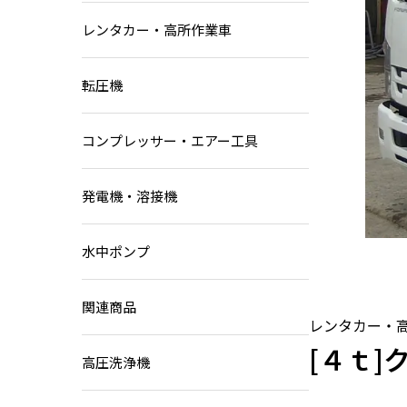
油圧ショベル
レンタカー・高所作業車
ホイールローダー
キャリアダンプ
転圧機
ローラー
電動バックホー
コンプレッサー・エアー工具
発電機・溶接機
水中ポンプ
関連商品
レンタカー・
[４ｔ]
高圧洗浄機